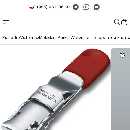
8 (985) 662-06-92
Piquadro
Victorinox
Moleskine
Parker
Waterman
Подарочная карта