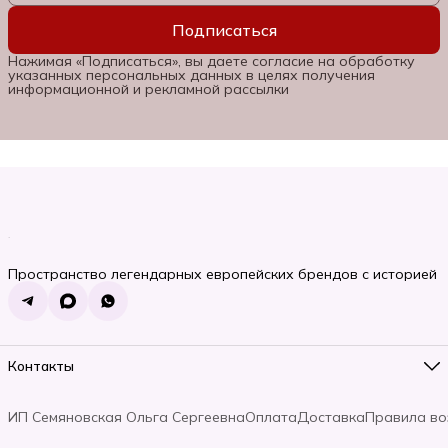
Подписаться
Нажимая «Подписаться», вы даете согласие на обработку
указанных персональных данных в целях получения
информационной и рекламной рассылки
Пространство легендарных европейских брендов с историей
Контакты
Телефон
8 (985) 662-06-92
ИП Семяновская Ольга Сергеевна
Оплата
Доставка
Правила во
Режим работы
Пн-Вс, 10:00-22:00
Эл. почта