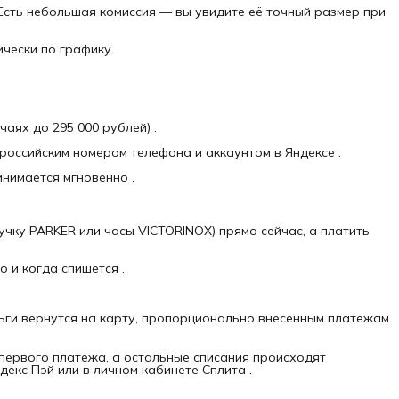
Есть небольшая комиссия — вы увидите её точный размер при
чески по графику.
чаях до 295 000 рублей) .
 российским номером телефона и аккаунтом в Яндексе .
нимается мгновенно .
чку PARKER или часы VICTORINOX) прямо сейчас, а платить
 и когда спишется .
ги вернутся на карту, пропорционально внесенным платежам
первого платежа, а остальные списания происходят
екс Пэй или в личном кабинете Сплита .