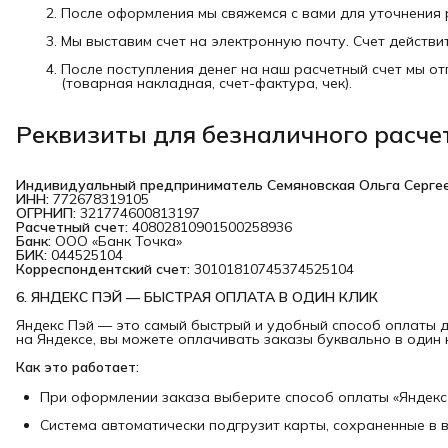
После оформления мы свяжемся с вами для уточнения 
Мы выставим счет на электронную почту. Счет действит
После поступления денег на наш расчетный счет мы о
(товарная накладная, счет-фактура, чек).
Реквизиты для безналичного расче
Индивидуальный предприниматель Семяновская Ольга Серге
ИНН:
772678319105
ОГРНИП:
321774600813197
Расчетный счет:
40802810901500258936
Банк:
ООО «Банк Точка»
БИК:
044525104
Корреспондентский счет:
30101810745374525104
6. ЯНДЕКС ПЭЙ — БЫСТРАЯ ОПЛАТА В ОДИН КЛИК
Яндекс Пэй — это самый быстрый и удобный способ оплаты дл
на Яндексе, вы можете оплачивать заказы буквально в один к
Как это работает:
При оформлении заказа выберите способ оплаты «Яндекс 
Система автоматически подгрузит карты, сохраненные в 