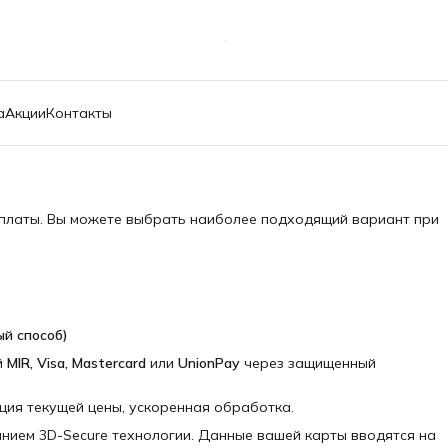
а
Акции
Контакты
платы. Вы можете выбрать наиболее подходящий вариант при
й способ)
й
MIR, Visa, Mastercard
или
UnionPay
через защищенный
ия текущей цены, ускоренная обработка.
нием 3D-Secure технологии. Данные вашей карты вводятся на