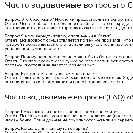
Часто задаваемые вопросы о 
Вопрос:
Это безопасно? Нужно ли предоставлять паспортные
Ответ:
Да, это абсолютно безопасно. Сплит — это не кредит,
подтверждать доход или отправлять сканы паспорта. Доста
Вопрос:
Я могу вернуть товар, оплаченный в Сплит?
Ответ:
Да, возврат осуществляется по тем же правилам, что и
которой производилась оплата . Если вы уже внесли несколь
уплаченная сумма вернется.
Вопрос:
Почему первое списание может быть больше остальн
Ответ:
Это происходит, если сумма заказа превышает доступ
платежу, а остальные делятся равномерно .
Вопрос:
Как узнать, доступен ли мне Сплит?
Ответ:
Сплит доступен практически всем пользователям Янде
индивидуально и отображается при оформлении заказа
Часто задаваемые вопросы (FAQ) о
Вопрос:
Безопасно ли вводить данные карты на сайте?
Ответ:
Да. Мы используем защищенное соединение (протоко
шлюзу банка. Ваши данные не сохраняются на нашем сервер
Вопрос:
Когда деньги спишутся с карты?
Ответ:
При онлайн-оплате деньги списываются в момент под