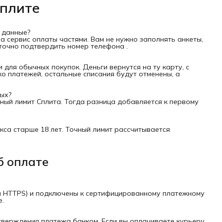
Сплите
 данные?
 а сервис оплаты частями. Вам не нужно заполнять анкеты,
точно подтвердить номер телефона .
 для обычных покупок. Деньги вернутся на ту карту, с
ко платежей, остальные списания будут отменены, а
ых?
ный лимит Сплита. Тогда разница добавляется к первому
кса старше 18 лет. Точный лимит рассчитывается
б оплате
л HTTPS) и подключены к сертифицированному платежному
е.
тверждения платежа банком. Если вы оплачиваете курьеру