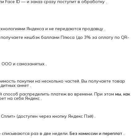
 Face ID — и заказ сразу поступит в обработку .
нологиями Яндекса и не передаются продавцу .
 получаете кешбэк баллами Плюса (до 3% за оплату по QR-
, ООО и самозанятых .
оимость покупки на несколько частей. Вы получаете товар
дитных анкет .
ый способ распределить платеж во времени. При этом
мы, как 
рет на себя Яндекс .
плит» (доступен через кнопку Яндекс Пэй) .
е списываются раз в две недели.
Без комиссии и переплат
.