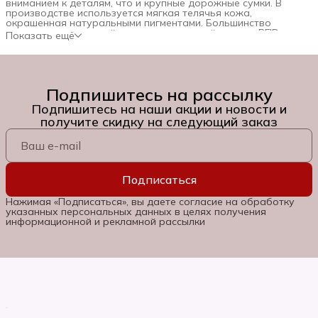
вниманием к деталям, что и крупные дорожные сумки. В
производстве используется мягкая телячья кожа,
окрашенная натуральными пигментами. Большинство
современных моделей оснащены системой защиты RFID:
Показать ещё
специальная металлизированная ткань внутри подкладки
блокирует радиосигналы, защищая ваши банковские карты
от бесконтактного мошенничества.
Подпишитесь на рассылку
Подпишитесь на наши акции и новости и
получите скидку на следующий заказ
Подписаться
Нажимая «Подписаться», вы даете согласие на обработку
указанных персональных данных в целях получения
информационной и рекламной рассылки