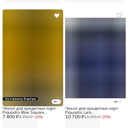
Осталось 5 штук
Чехол для кредитных карт
Чехол для кредитных карт
Piquadro Blue Square
Piquadro Lyra
7 800 ₽
PP4825B2BLR/G желтый
10 700 ₽
PP5649W92R/BLU4 синий
9 750 ₽
−
20
%
13 375 ₽
−
20
%
натур.кожа
натур.кожа