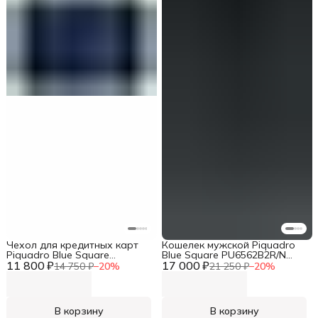
Чехол для кредитных карт
Кошелек мужской Piquadro
Piquadro Blue Square
Blue Square PU6562B2R/N
11 800 ₽
PU1243B2R/BLU2 синий
17 000 ₽
черный натур.кожа
14 750 ₽
−
20
%
21 250 ₽
−
20
%
натур.кожа
В корзину
В корзину