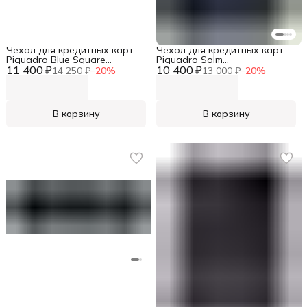
Чехол для кредитных карт
Чехол для кредитных карт
Piquadro Blue Square
Piquadro Solm
11 400 ₽
PP4822B2R/MO коричневый
10 400 ₽
PP5585S141R/CU табачный
14 250 ₽
−
20
%
13 000 ₽
−
20
%
натур.кожа
натур.кожа/алюм.
В корзину
В корзину