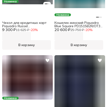
Новинка
Новинка
Чехол для кредитных карт
Кошелек женский Piquadro
Piquadro Russel
Blue Square PD1515B2R/OT3
9 300 ₽
PP2762W137R/N черный
20 600 ₽
бирюзовый натур.кожа
11 625 ₽
−
20
%
25 750 ₽
−
20
%
натур.кожа
В корзину
В корзину
Новинка