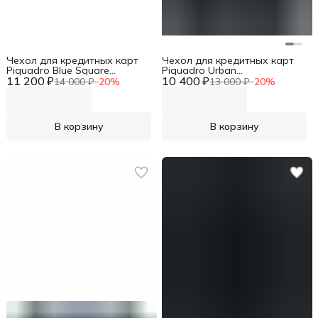
Чехол для кредитных карт
Чехол для кредитных карт
Piquadro Blue Square
Piquadro Urban
11 200 ₽
PP6659B2R/N черный
10 400 ₽
PP5585UB00R/NGR черный/
14 000 ₽
−
20
%
13 000 ₽
−
20
%
натур.кожа
серый натур.кожа
В корзину
В корзину