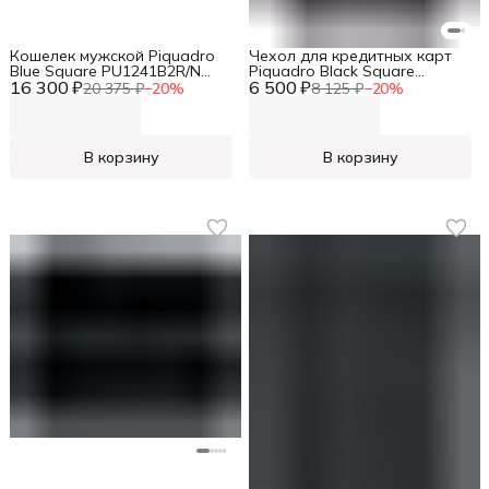
Кошелек мужской Piquadro
Чехол для кредитных карт
Blue Square PU1241B2R/N
Piquadro Black Square
16 300 ₽
черный натур.кожа
6 500 ₽
PP4825B3R/N черный
20 375 ₽
−
20
%
8 125 ₽
−
20
%
натур.кожа
В корзину
В корзину