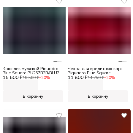
Кошелек мужской Piquadro
Чехол для кредитных карт
Blue Square PU257B2R/BLU2
Piquadro Blue Square
15 600 ₽
синий натур.кожа
11 800 ₽
PU1243B2R/R красный
19 500 ₽
−
20
%
14 750 ₽
−
20
%
натур.кожа
В корзину
В корзину