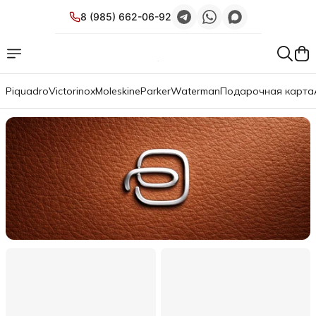
8 (985) 662-06-92
Piquadro
Victorinox
Moleskine
Parker
Waterman
Подарочная карта