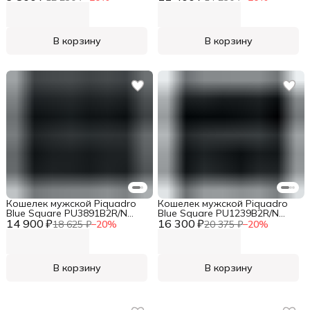
металл
натур.кожа
В корзину
В корзину
Кошелек мужской Piquadro
Кошелек мужской Piquadro
Blue Square PU3891B2R/N
Blue Square PU1239B2R/N
14 900 ₽
черный натур.кожа
16 300 ₽
черный натур.кожа
18 625 ₽
−
20
%
20 375 ₽
−
20
%
В корзину
В корзину