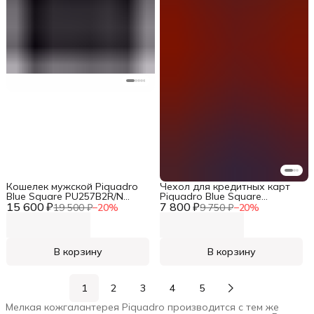
Кошелек мужской Piquadro
Чехол для кредитных карт
Blue Square PU257B2R/N
Piquadro Blue Square
15 600 ₽
черный натур.кожа
7 800 ₽
PP4825B2BLR/CU4 табачный
19 500 ₽
−
20
%
9 750 ₽
−
20
%
натур.кожа
В корзину
В корзину
1
2
3
4
5
Мелкая кожгалантерея Piquadro производится с тем же