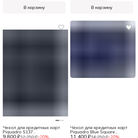
В корзину
В корзину
Чехол для кредитных карт
Чехол для кредитных карт
Piquadro S137
Piquadro Blue Square
9 800 ₽
PP5649S137R/N черный
11 400 ₽
PP4822B2R/BLU2 синий
12 250 ₽
−
20
%
14 250 ₽
−
20
%