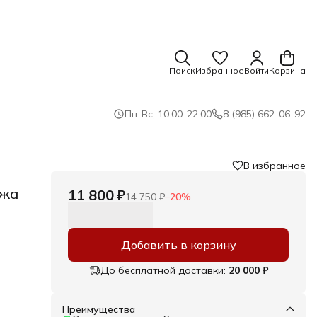
Поиск
Избранное
Войти
Корзина
Пн-Вс, 10:00-22:00
8 (985) 662-06-92
В избранное
ожа
11 800 ₽
14 750 ₽
−
20
%
Добавить в корзину
онет
До бесплатной доставки:
20 000 ₽
 на
Преимущества