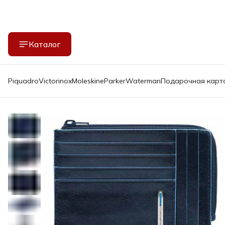
Каталог
Piquadro
Victorinox
Moleskine
Parker
Waterman
Подарочная карт