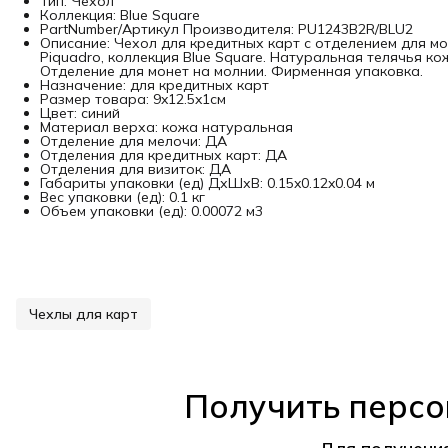
Тип: Чехол
Коллекция: Blue Square
PartNumber/Артикул Производителя: PU1243B2R/BLU2
Описание: Чехол для кредитных карт с отделением для м
Piquadro, коллекция Blue Square. Натуральная телячья ко
Отделение для монет на молнии. Фирменная упаковка.
Назначение: для кредитных карт
Размер товара: 9x12.5x1см
Цвет: синий
Материал верха: кожа натуральная
Отделение для мелочи: ДА
Отделения для кредитных карт: ДА
Отделения для визиток: ДА
Габариты упаковки (ед) ДхШхВ: 0.15x0.12x0.04 м
Вес упаковки (ед): 0.1 кг
Объем упаковки (ед): 0.00072 м3
Чехлы для карт
Получить персо