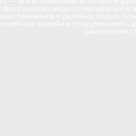
ro — это итальянская эстетика и фун
тфели и аксессуары из натуральной 
ешественников и деловых людей. Каж
зупречный дизайн и продуманность д
чувствовали с