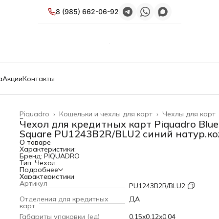
8 (985) 662-06-92
а
Акции
Контакты
Piquadro
›
Кошельки и чехлы для карт
›
Чехлы для карт
Главная
›
Чехол для кредитных карт Piquadro Blue
Square PU1243B2R/BLU2 синий натур.к
О товаре
Характеристики:
Бренд: PIQUADRO
Тип: Чехол
Коллекция: Blue Square
Подробнее
PartNumber/Артикул Производителя: PU1243B2R/BLU2
Характеристики
Описание: Чехол для кредитных карт с отделением для м
Артикул
PU1243B2R/BLU2
перегородкой для документов и от компании Piquadro,
коллекция Blue Square. Натуральная телячья кожа синего
Отделения для кредитных
ДА
цвета. Оторочка по канту - голубым. Отделение для монет
карт
молнии. Фирменная упаковка.
Габариты упаковки (ед)
0.15x0.12x0.04
Назначение: для кредитных карт