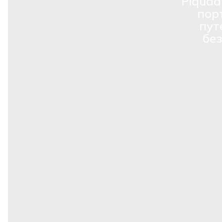
Piquad
пор
пут
бе