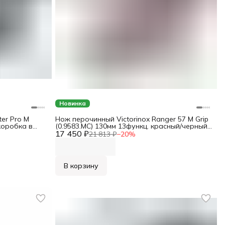
Новинка
er Pro M
Нож перочинный Victorinox Ranger 57 M Grip
коробка в
(0.9583.MC) 130мм 13функц. красный/черный
17 450 ₽
карт.коробка
21 813 ₽
−
20
%
В корзину