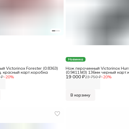
Новинка
 Victorinox Forester (0.8363)
Нож перочинный Victorinox Hunt
. красный карт.коробка
(0.9411.M3) 136мм черный карт.
19 000 ₽
комплекте: чехол нейл.
 ₽
−
20
%
23 750 ₽
−
20
%
В корзину