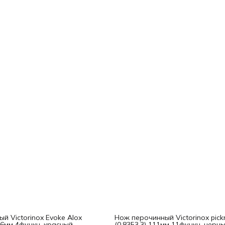
й Victorinox Evoke Alox
Нож перочинный Victorinox pickn
36мм 4функц. красный
(0.8353.3) 111мм 11функц. черн