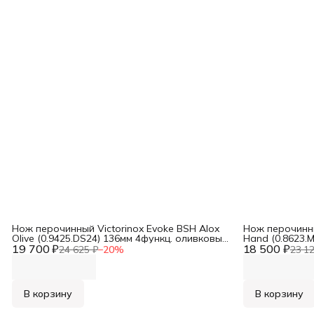
Нож перочинный Victorinox Evoke BSH Alox
Нож перочинны
Olive (0.9425.DS24) 136мм 4функц. оливковый
Hand (0.8623.
19 700 ₽
подар.коробка
18 500 ₽
карт.коробка в
24 625 ₽
−
20
%
23 1
В корзину
В корзину