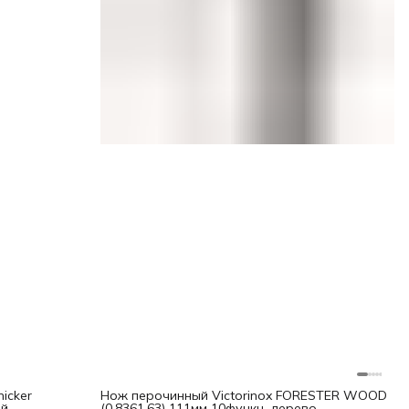
icker
Нож перочинный Victorinox FORESTER WOOD
ый
(0.8361.63) 111мм 10функц. дерево