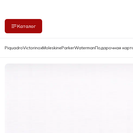
Каталог
Piquadro
Victorinox
Moleskine
Parker
Waterman
Подарочная карт