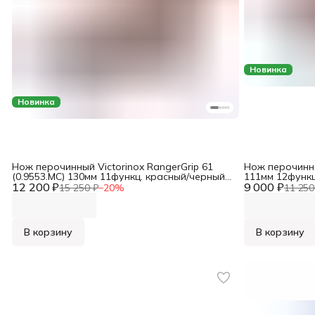
Новинка
Новинка
Нож перочинный Victorinox RangerGrip 61
Нож перочинный
(0.9553.MC) 130мм 11функц. красный/черный
111мм 12функц
12 200 ₽
карт.коробка
9 000 ₽
15 250 ₽
−
20
%
11 250
В корзину
В корзину