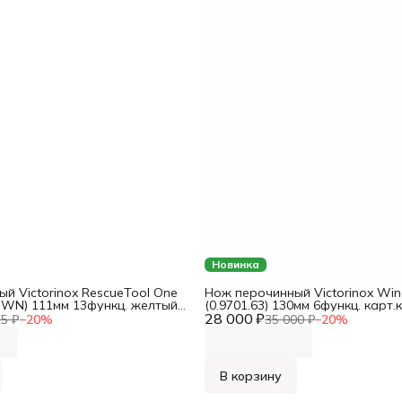
Новинка
й Victorinox RescueTool One
Нож перочинный Victorinox Win
MWN) 111мм 13функц. желтый
(0.9701.63) 130мм 6функц. карт
 комплекте: чехол нейл.
28 000 ₽
комплекте: чехол кож.
25 ₽
−
20
%
35 000 ₽
−
20
%
В корзину