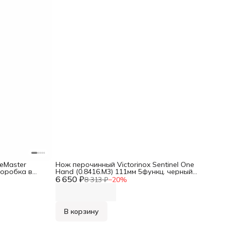
eMaster
Нож перочинный Victorinox Sentinel One
.коробка в
Hand (0.8416.M3) 111мм 5функц. черный
6 650 ₽
карт.коробка
8 313 ₽
−
20
%
В корзину