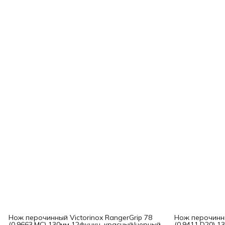
Нож перочинный Victorinox RangerGrip 78
Нож перочинны
(0.9663.MC) 130мм 12функц. красный/черный
(0.9411.D20) 1