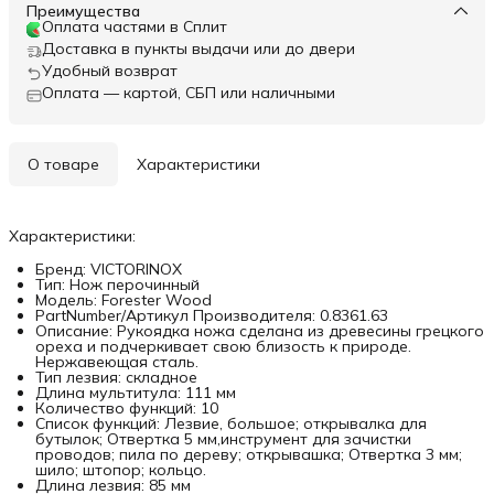
Преимущества
Оплата частями в Сплит
Доставка в пункты выдачи или до двери
Удобный возврат
Оплата — картой, СБП или наличными
О товаре
Характеристики
Характеристики:
Бренд: VICTORINOX
Тип: Нож перочинный
Модель: Forester Wood
PartNumber/Артикул Производителя: 0.8361.63
Описание: Рукоядка ножа сделана из древесины грецкого
ореха и подчеркивает свою близость к природе.
Нержавеющая сталь.
Тип лезвия: складное
Длина мультитула: 111 мм
Количество функций: 10
Список функций: Лезвие, большое; открывалка для
бутылок; Отвертка 5 мм,инструмент для зачистки
проводов; пила по дереву; открывашка; Отвертка 3 мм;
шило; штопор; кольцо.
Длина лезвия: 85 мм