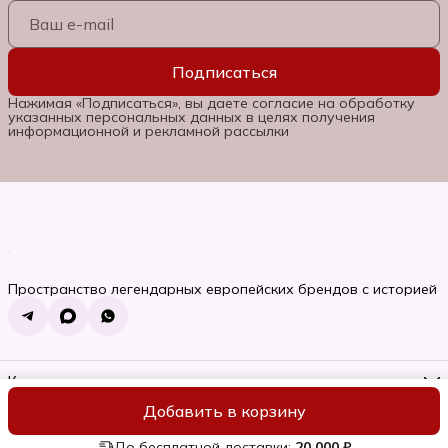
Подписаться
Нажимая «Подписаться», вы даете согласие на обработку
указанных персональных данных в целях получения
информационной и рекламной рассылки
Пространство легендарных европейских брендов с историей
Контакты
Телефон
Добавить в корзину
8 (985) 662-06-92
ИП Семяновская Ольга Сергеевна
Оплата
Доставка
Правила во
Режим работы
Пн-Вс, 10:00-22:00
До бесплатной доставки:
20 000 ₽