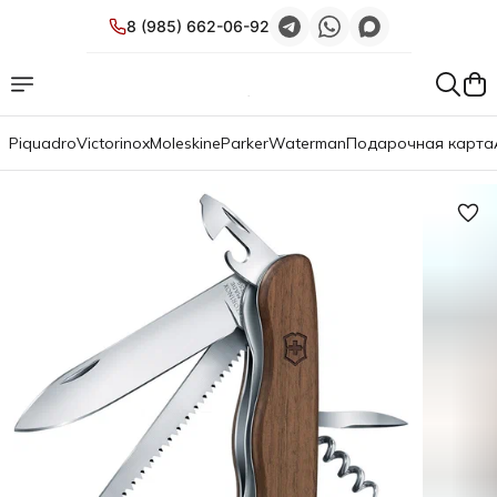
8 (985) 662-06-92
Piquadro
Victorinox
Moleskine
Parker
Waterman
Подарочная карта