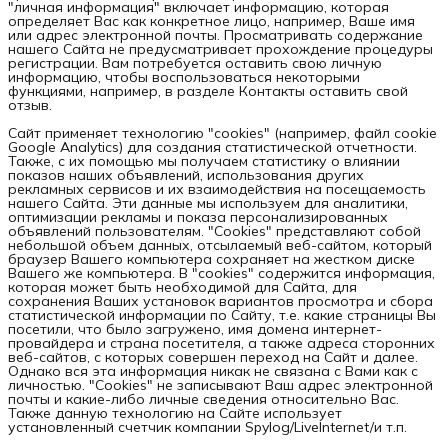
"личная информация" включает информацию, которая
определяет Вас как конкретное лицо, например, Ваше имя
или адрес электронной почты. Просматривать содержание
нашего Сайта не предусматривает прохождение процедуры
регистрации. Вам потребуется оставить свою личную
информацию, чтобы воспользоваться некоторыми
функциями, например, в разделе Контакты оставить свой
отзыв.
Сайт применяет технологию "cookies" (например, файл cookie
Google Analytics) для создания статистической отчетности.
Также, с их помощью мы получаем статистику о влиянии
показов наших объявлений, использования других
рекламных сервисов и их взаимодействия на посещаемость
нашего Сайта. Эти данные мы используем для аналитики,
оптимизации рекламы и показа персонализированных
объявлений пользователям. "Cookies" представляют собой
небольшой объем данных, отсылаемый веб-сайтом, который
браузер Вашего компьютера сохраняет на жестком диске
Вашего же компьютера. В "cookies" содержится информация,
которая может быть необходимой для Сайта, для
сохранения Ваших установок вариантов просмотра и сбора
статистической информации по Сайту, т.е. какие страницы Вы
посетили, что было загружено, имя домена интернет-
провайдера и страна посетителя, а также адреса сторонних
веб-сайтов, с которых совершен переход на Сайт и далее.
Однако вся эта информация никак не связана с Вами как с
личностью. "Cookies" не записывают Ваш адрес электронной
почты и какие-либо личные сведения относительно Вас.
Также данную технологию на Сайте использует
установленный счетчик компании Spylog/LiveInternet/и т.п.