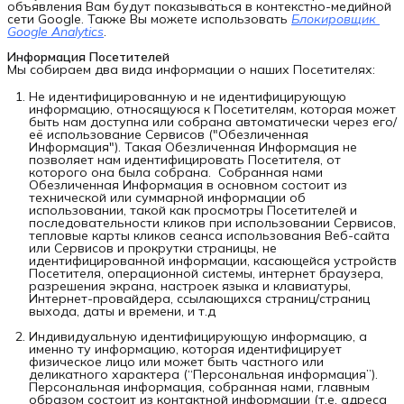
объявления Вам будут показываться в контекстно-медийной
сети Google. Также Вы можете использовать
Блокировщик 
Google Analytics
.
Информация Посетителей
Мы собираем два вида информации о наших Посетителях:
Не идентифицированную и не идентифицирующую
информацию, относящуюся к Посетителям, которая может
быть нам доступна или собрана автоматически через его/
её использование Сервисов ("Обезличенная
Информация"). Такая Обезличенная Информация не
позволяет нам идентифицировать Посетителя, от
которого она была собрана. Собранная нами
Обезличенная Информация в основном состоит из
технической или суммарной информации об
использовании, такой как просмотры Посетителей и
последовательности кликов при использовании Сервисов,
тепловые карты кликов сеанса использования Веб-сайта
или Сервисов и прокрутки страницы, не
идентифицированной информации, касающейся устройств
Посетителя, операционной системы, интернет браузера,
разрешения экрана, настроек языка и клавиатуры,
Интернет-провайдера, ссылающихся страниц/страниц
выхода, даты и времени, и т.д
Индивидуальную идентифицирующую информацию, а
именно ту информацию, которая идентифицирует
физическое лицо или может быть частного или
деликатного характера (“Персональная информация”).
Персональная информация, собранная нами, главным
образом состоит из контактной информации (т.е. адреса