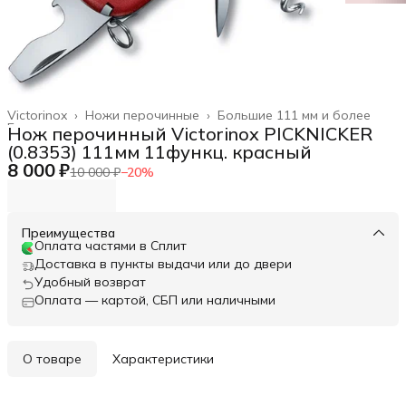
Victorinox
›
Ножи перочинные
›
Большие 111 мм и более
Главная
›
Нож перочинный Victorinox PICKNICKER
(0.8353) 111мм 11функц. красный
8 000 ₽
10 000 ₽
−
20
%
Преимущества
Оплата частями в Сплит
Доставка в пункты выдачи или до двери
Удобный возврат
Оплата — картой, СБП или наличными
О товаре
Характеристики