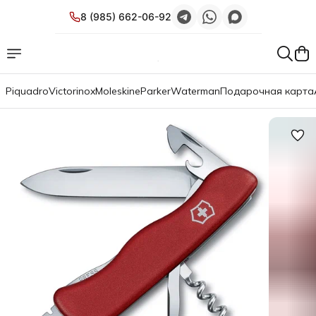
8 (985) 662-06-92
Piquadro
Victorinox
Moleskine
Parker
Waterman
Подарочная карта