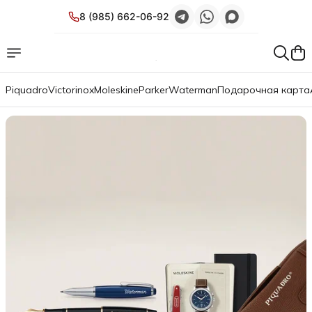
8 (985) 662-06-92
Piquadro
Victorinox
Moleskine
Parker
Waterman
Подарочная карта