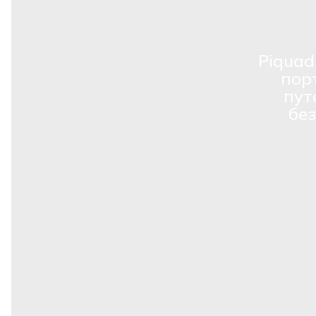
Piquad
пор
пут
бе