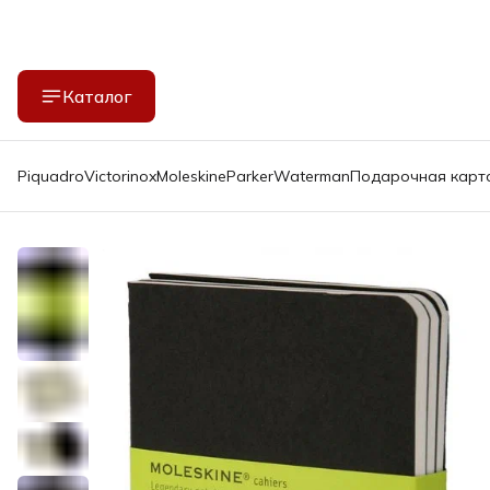
Каталог
Piquadro
Victorinox
Moleskine
Parker
Waterman
Подарочная карт