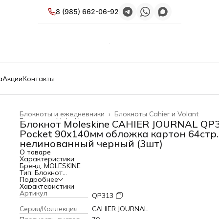
8 (985) 662-06-92
а
Акции
Контакты
Блокноты и ежедневники
›
Блокноты Cahier и Volant
Главная
›
Moleskine
›
Блокнот Moleskine CAHIER JOURNAL QP
Pocket 90x140мм обложка картон 64стр.
нелинованный черный (3шт)
О товаре
Характеристики:
Бренд: MOLESKINE
Тип: Блокнот
Серия/Коллекция: CAHIER JOURNAL
Подробнее
PartNumber/Артикул Производителя: QP313
Характеристики
Размер: Pocket
Артикул
QP313
Размер (мм): 90x140
Материал обложки: картон
Серия/Коллекция
CAHIER JOURNAL
Количество страниц: 64 стр