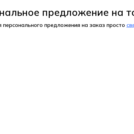
нальное предложение на т
я персонального предложения на
заказ
просто
св