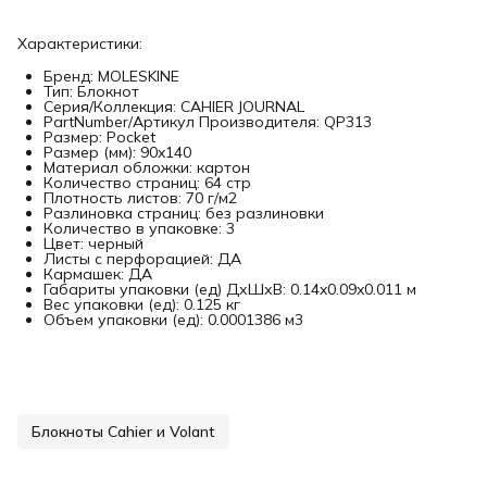
Характеристики:
Бренд: MOLESKINE
Тип: Блокнот
Серия/Коллекция: CAHIER JOURNAL
PartNumber/Артикул Производителя: QP313
Размер: Pocket
Размер (мм): 90x140
Материал обложки: картон
Количество страниц: 64 стр
Плотность листов: 70 г/м2
Разлиновка страниц: без разлиновки
Количество в упаковке: 3
Цвет: черный
Листы с перфорацией: ДА
Кармашек: ДА
Габариты упаковки (ед) ДхШхВ: 0.14x0.09x0.011 м
Вес упаковки (ед): 0.125 кг
Объем упаковки (ед): 0.0001386 м3
Блокноты Cahier и Volant