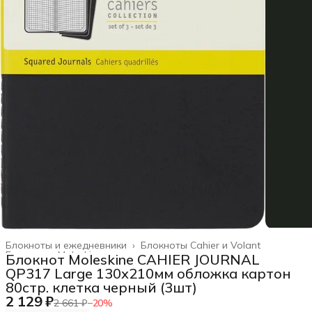
Блокноты и ежедневники
›
Блокноты Cahier и Volant
Главная
›
Moleskine
›
Блокнот Moleskine CAHIER JOURNAL
QP317 Large 130х210мм обложка картон
80стр. клетка черный (3шт)
2 129 ₽
2 661 ₽
−
20
%