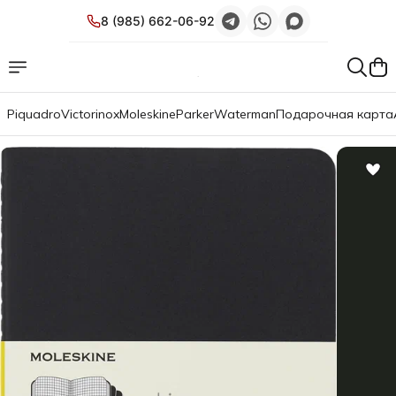
8 (985) 662-06-92
Piquadro
Victorinox
Moleskine
Parker
Waterman
Подарочная карта