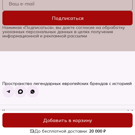
Подписаться
Нажимая «Подписаться», вы даете согласие на обработку
указанных персональных данных в целях получения
информационной и рекламной рассылки
Пространство легендарных европейских брендов с историей
Контакты
Телефон
Добавить в корзину
8 (985) 662-06-92
ИП Семяновская Ольга Сергеевна
Оплата
Доставка
Правила во
Режим работы
Пн-Вс, 10:00-22:00
До бесплатной доставки:
20 000 ₽
Эл. почта