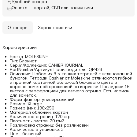
Удобный возврат
Оплата — картой, СБП или наличными
О товаре
Характеристики
Характеристики:
Бренд: MOLESKINE
Тип: Блокнот
Серия/Коллекция: CAHIER JOURNAL
PartNumber/Артикул Производителя: QP423
Описание: Набор их 3-х тонких тетрадей с нелинованной
бумагой. Тетради Cashier от Moleskine отличаются гибкой
и прочной картонной обложкой бежевого цвета и
хорошо заметной прошивкой на корешке. Последние 16
листов с перфорацией для легкого отрыва. Есть карман
для заметок.
Форм-фактор: универсальный
Размер: XLarge
Размер (мм): 190х250
Материал обложки: картон
Количество страниц: 120 стр
Плотность листов: 70 г/м2
Разлиновка страниц: без разлиновки
Количество в упаковке: 3
Цвет: бежевый