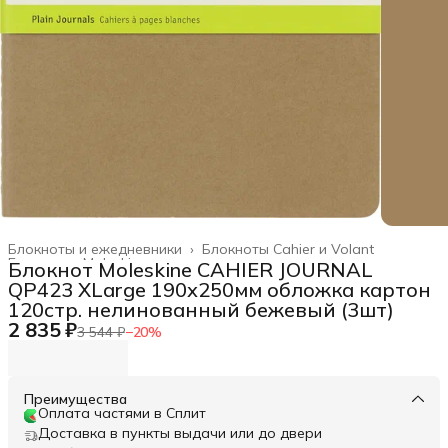
Блокноты и ежедневники
›
Блокноты Cahier и Volant
Главная
›
Moleskine
›
Блокнот Moleskine CAHIER JOURNAL
QP423 XLarge 190х250мм обложка картон
120стр. нелинованный бежевый (3шт)
2 835 ₽
3 544 ₽
−
20
%
Преимущества
Оплата частями в Сплит
Доставка в пункты выдачи или до двери