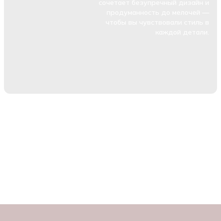
сочетает безупречный дизайн и
продуманность до мелочей —
чтобы вы чувствовали стиль в
каждой детали.