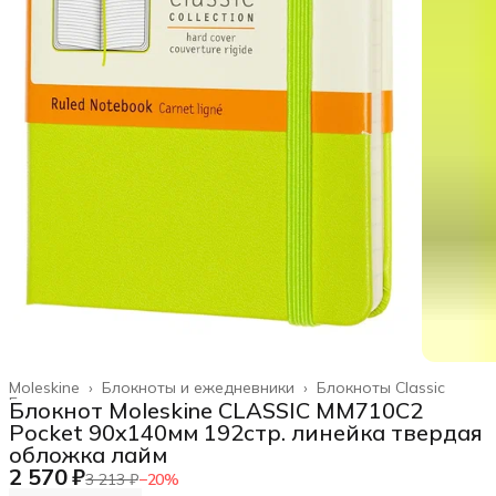
Moleskine
›
Блокноты и ежедневники
›
Блокноты Classic
Главная
›
Блокнот Moleskine CLASSIC MM710C2
Pocket 90x140мм 192стр. линейка твердая
обложка лайм
2 570 ₽
3 213 ₽
−
20
%