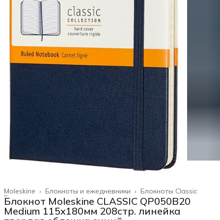
Moleskine
›
Блокноты и ежедневники
›
Блокноты Classic
Главная
›
Блокнот Moleskine CLASSIC QP050B20
Medium 115x180мм 208стр. линейка