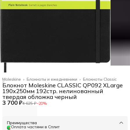
Moleskine
›
Блокноты и ежедневники
›
Блокноты Classic
Главная
›
Блокнот Moleskine CLASSIC QP092 XLarge
190х250мм 192стр. нелинованный
твердая обложка черный
3 700 ₽
4 625 ₽
−
20
%
Преимущества
Оплата частями в Сплит