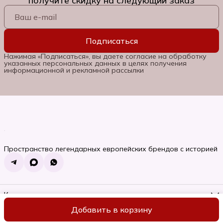
получите скидку на следующий заказ
Подписаться
Нажимая «Подписаться», вы даете согласие на обработку
указанных персональных данных в целях получения
информационной и рекламной рассылки
Пространство легендарных европейских брендов с историей
Контакты
Телефон
Добавить в корзину
8 (985) 662-06-92
ИП Семяновская Ольга Сергеевна
Оплата
Доставка
Правила во
Режим работы