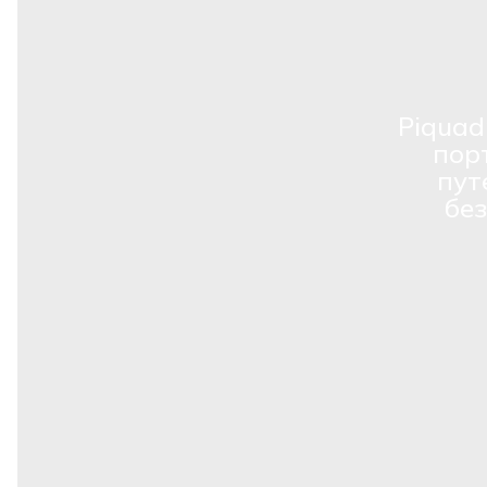
Piquad
пор
пут
бе