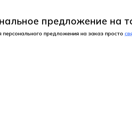
нальное предложение на т
я персонального предложения на
заказ
просто
св