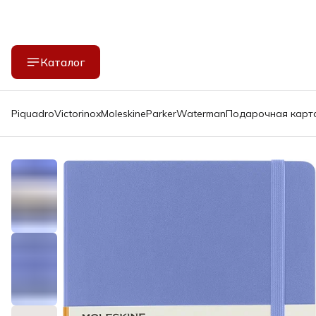
Каталог
Piquadro
Victorinox
Moleskine
Parker
Waterman
Подарочная карт