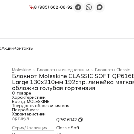
8 (985) 662-06-92
а
Акции
Контакты
Moleskine
›
Блокноты и ежедневники
›
Блокноты Classic
Главная
›
Блокнот Moleskine CLASSIC SOFT QP616
Large 130х210мм 192стр. линейка мягка
обложка голубая гортензия
О товаре
Характеристики:
Бренд: MOLESKINE
Твердость обложки: мягкая
Тип: Блокнот
Подробнее
Серия/Коллекция: Classic Soft
Характеристики
PartNumber/Артикул Производителя: QP616B42
Артикул
QP616B42
Размер: Large
Размер (мм): 130х210
Серия/Коллекция
Classic Soft
Количество страниц: 192 стр