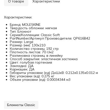
О товаре
Характеристики
Характеристики:
Бренд: MOLESKINE
Твердость обложки: мягкая
Тип: Блокнот
Серия/Коллекция: Classic Soft
PartNumber/Артикул Производителя: QP616B42
Размер: Large
Размер (мм): 130х210
Количество страниц: 192 стр
Плотность листов: 70 г/м2
Разлиновка страниц: в линейку
Способ закрытия: эластичная застежка
Цвет: голубая гортензия
Закладка: ДА
Кармашек: ДА
Габариты упаковки (ед) ДхШхВ: 0.212x0.135x0.012 м
Вес упаковки (ед): 0.275 кг
Объем упаковки (ед): 0.00034344 м3
Блокноты Classic