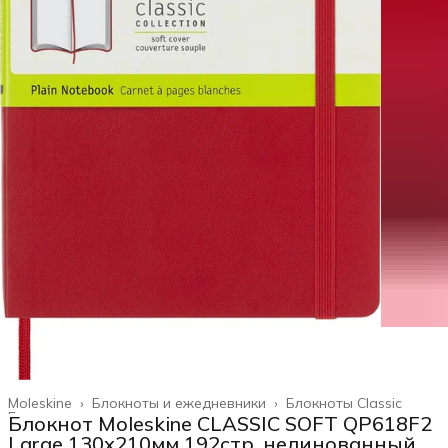
Moleskine
›
Блокноты и ежедневники
›
Блокноты Classic
Главная
›
Блокнот Moleskine CLASSIC SOFT QP618F2
Large 130х210мм 192стр. нелинованный