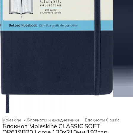
Moleskine
›
Блокноты и ежедневники
›
Блокноты Classic
Главная
›
Блокнот Moleskine CLASSIC SOFT
QP619B20 Large 130х210мм 192стр.