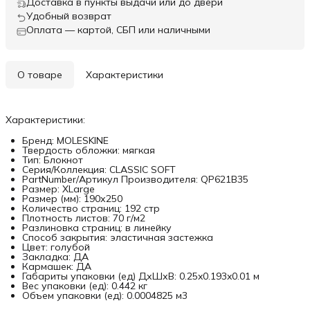
Доставка в пункты выдачи или до двери
Удобный возврат
Оплата — картой, СБП или наличными
О товаре
Характеристики
Характеристики:
Бренд: MOLESKINE
Твердость обложки: мягкая
Тип: Блокнот
Серия/Коллекция: CLASSIC SOFT
PartNumber/Артикул Производителя: QP621B35
Размер: XLarge
Размер (мм): 190х250
Количество страниц: 192 стр
Плотность листов: 70 г/м2
Разлиновка страниц: в линейку
Способ закрытия: эластичная застежка
Цвет: голубой
Закладка: ДА
Кармашек: ДА
Габариты упаковки (ед) ДхШхВ: 0.25x0.193x0.01 м
Вес упаковки (ед): 0.442 кг
Объем упаковки (ед): 0.0004825 м3