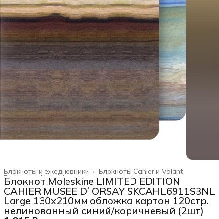
Блокноты и ежедневники
›
Блокноты Cahier и Volant
Главная
›
Moleskine
›
Блокнот Moleskine LIMITED EDITION
CAHIER MUSEE D`ORSAY SKCAHL6911S3NL
Large 130х210мм обложка картон 120стр.
нелинованный синий/коричневый (2шт)