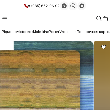
8 (985) 662-06-92
Piquadro
Victorinox
Moleskine
Parker
Waterman
Подарочная карта