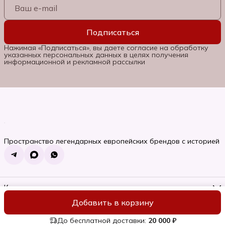
Подписаться
Нажимая «Подписаться», вы даете согласие на обработку
указанных персональных данных в целях получения
информационной и рекламной рассылки
Пространство легендарных европейских брендов с историей
Контакты
Телефон
Добавить в корзину
8 (985) 662-06-92
ИП Семяновская Ольга Сергеевна
Оплата
Доставка
Правила во
Режим работы
Пн-Вс, 10:00-22:00
До бесплатной доставки:
20 000 ₽