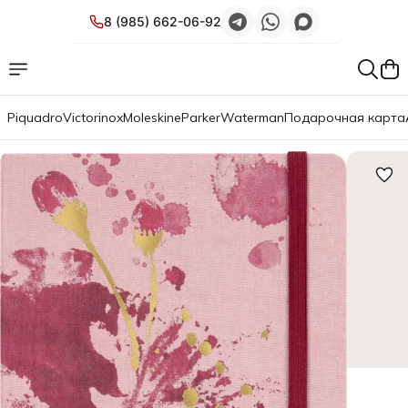
8 (985) 662-06-92
Piquadro
Victorinox
Moleskine
Parker
Waterman
Подарочная карта