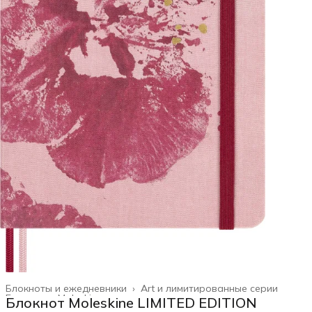
Блокноты и ежедневники
›
Art и лимитированные серии
Главная
›
Moleskine
›
Блокнот Moleskine LIMITED EDITION