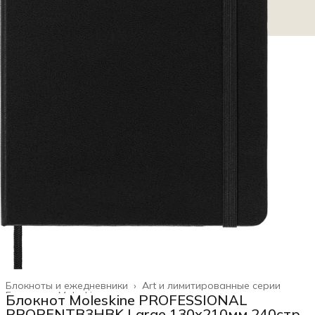
Блокноты и ежедневники
›
Art и лимитированные серии
Главная
›
Moleskine
›
Блокнот Moleskine PROFESSIONAL
PROPFNTB3HBK Large 130х210мм 240стр.