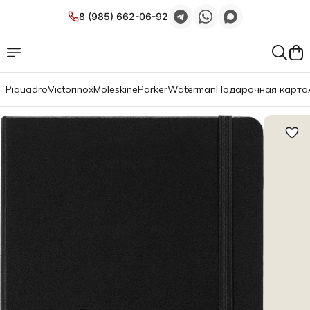
8 (985) 662-06-92
Piquadro
Victorinox
Moleskine
Parker
Waterman
Подарочная карта