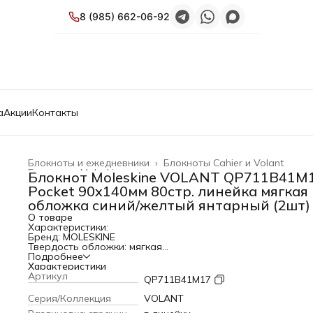
8 (985) 662-06-92
а
Акции
Контакты
Блокноты и ежедневники
›
Блокноты Cahier и Volant
Главная
›
Moleskine
›
Блокнот Moleskine VOLANT QP711B41M
Pocket 90x140мм 80стр. линейка мягкая
обложка синий/желтый янтарный (2шт)
О товаре
Характеристики:
Бренд: MOLESKINE
Твердость обложки: мягкая
Тип: Блокнот
Подробнее
Серия/Коллекция: VOLANT
Характеристики
PartNumber/Артикул Производителя: QP711B41M17
Артикул
QP711B41M17
Размер: Pocket
Размер (мм): 90x140
Серия/Коллекция
VOLANT
Количество страниц: 80 стр