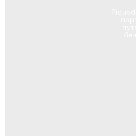
Piquad
пор
пут
бе