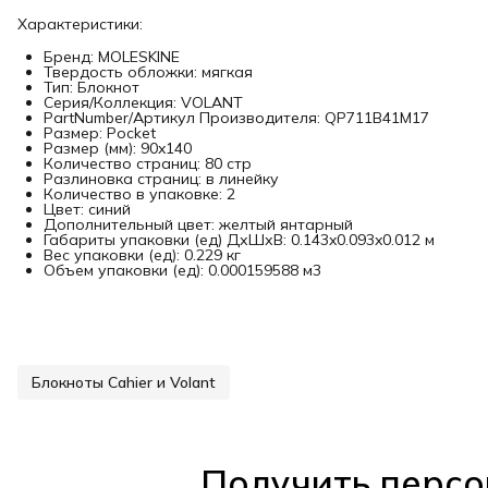
Характеристики:
Бренд: MOLESKINE
Твердость обложки: мягкая
Тип: Блокнот
Серия/Коллекция: VOLANT
PartNumber/Артикул Производителя: QP711B41M17
Размер: Pocket
Размер (мм): 90x140
Количество страниц: 80 стр
Разлиновка страниц: в линейку
Количество в упаковке: 2
Цвет: синий
Дополнительный цвет: желтый янтарный
Габариты упаковки (ед) ДхШхВ: 0.143x0.093x0.012 м
Вес упаковки (ед): 0.229 кг
Объем упаковки (ед): 0.000159588 м3
Блокноты Cahier и Volant
Получить персо