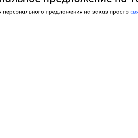
я персонального предложения на
заказ
просто
св