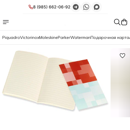
8 (985) 662-06-92
Piquadro
Victorinox
Moleskine
Parker
Waterman
Подарочная карта