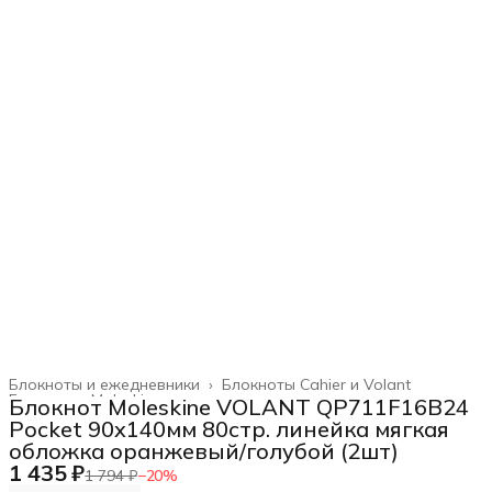
Блокноты и ежедневники
›
Блокноты Cahier и Volant
Главная
›
Moleskine
›
Блокнот Moleskine VOLANT QP711F16B24
Pocket 90x140мм 80стр. линейка мягкая
обложка оранжевый/голубой (2шт)
1 435 ₽
1 794 ₽
−
20
%