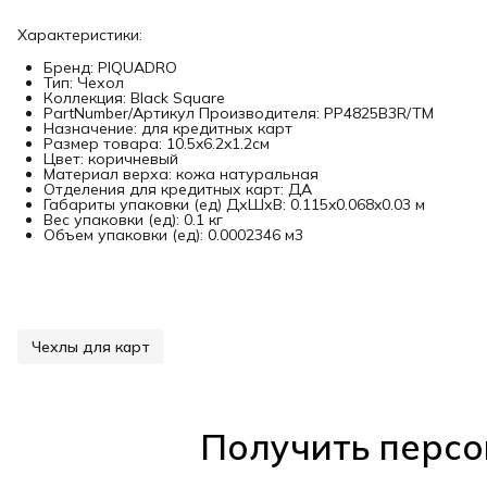
Характеристики:
Бренд: PIQUADRO
Тип: Чехол
Коллекция: Black Square
PartNumber/Артикул Производителя: PP4825B3R/TM
Назначение: для кредитных карт
Размер товара: 10.5x6.2x1.2см
Цвет: коричневый
Материал верха: кожа натуральная
Отделения для кредитных карт: ДА
Габариты упаковки (ед) ДхШхВ: 0.115x0.068x0.03 м
Вес упаковки (ед): 0.1 кг
Объем упаковки (ед): 0.0002346 м3
Чехлы для карт
Получить персо