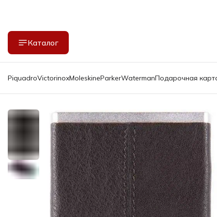
Каталог
Piquadro
Victorinox
Moleskine
Parker
Waterman
Подарочная карт