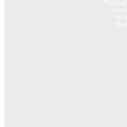
Piquad
пор
пут
бе