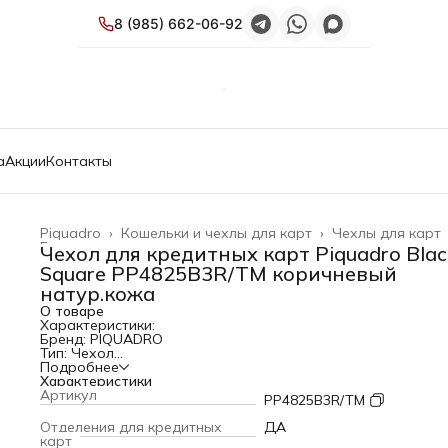
8 (985) 662-06-92
а
Акции
Контакты
Piquadro
›
Кошельки и чехлы для карт
›
Чехлы для карт
Главная
›
Чехол для кредитных карт Piquadro Blac
Square PP4825B3R/TM коричневый
натур.кожа
О товаре
Характеристики:
Бренд: PIQUADRO
Тип: Чехол
Коллекция: Black Square
Подробнее
PartNumber/Артикул Производителя: PP4825B3R/TM
Характеристики
Назначение: для кредитных карт
Артикул
PP4825B3R/TM
Размер товара: 10.5x6.2x1.2см
Цвет: коричневый
Отделения для кредитных
ДА
Материал верха: кожа натуральная
карт