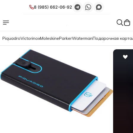
8 (985) 662-06-92
Piquadro
Victorinox
Moleskine
Parker
Waterman
Подарочная карта