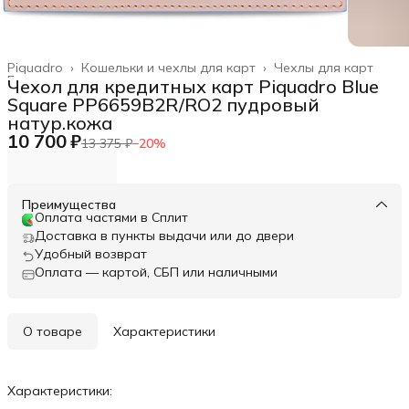
Piquadro
›
Кошельки и чехлы для карт
›
Чехлы для карт
Главная
›
Чехол для кредитных карт Piquadro Blue
Square PP6659B2R/RO2 пудровый
натур.кожа
10 700 ₽
13 375 ₽
−
20
%
Преимущества
Оплата частями в Сплит
Доставка в пункты выдачи или до двери
Удобный возврат
Оплата — картой, СБП или наличными
О товаре
Характеристики
Характеристики: