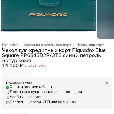
Piquadro
›
Кошельки и чехлы для карт
›
Чехлы для карт
Главная
›
Чехол для кредитных карт Piquadro Blue
Square PP6843B2R/OT3 синий петроль
натур.кожа
14 100 ₽
17 625 ₽
−
20
%
Преимущества
Оплата частями в Сплит
Доставка в пункты выдачи или до двери
Удобный возврат
Оплата — картой, СБП или наличными