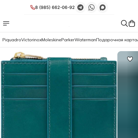
8 (985) 662-06-92
Piquadro
Victorinox
Moleskine
Parker
Waterman
Подарочная карта