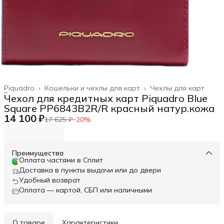
Piquadro
›
Кошельки и чехлы для карт
›
Чехлы для карт
Главная
›
Чехол для кредитных карт Piquadro Blue
Square PP6843B2R/R красный натур.кожа
14 100 ₽
17 625 ₽
−
20
%
Преимущества
Оплата частями в Сплит
Доставка в пункты выдачи или до двери
Удобный возврат
Оплата — картой, СБП или наличными
О товаре
Характеристики