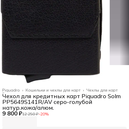
Piquadro
›
Кошельки и чехлы для карт
›
Чехлы для карт
Главная
›
Чехол для кредитных карт Piquadro Solm
PP5649S141R/AV серо-голубой
натур.кожа/алюм.
9 800 ₽
12 250 ₽
−
20
%