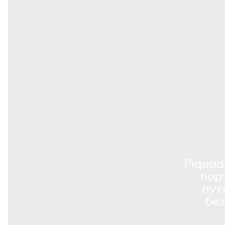
Piquad
пор
пут
бе