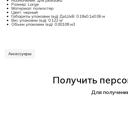
Назначение: для рюкзака
Размер: Large
Материал: полиэстер
Цвет: черный
Габариты упаковки (ед) ДхШхВ: 0.18x0.1x0.06 м
Вес упаковки (ед): 0.122 кг
Объем упаковки (ед): 0.00108 м3
Аксессуары
Получить персо
Для получени