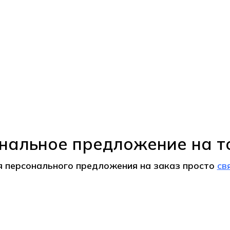
нальное предложение на т
я персонального предложения на
заказ
просто
св