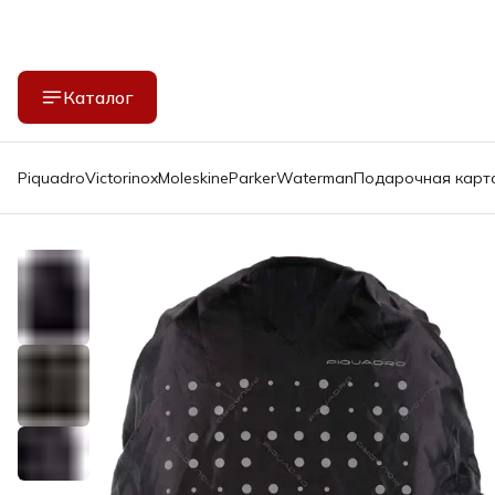
Каталог
Piquadro
Victorinox
Moleskine
Parker
Waterman
Подарочная карт