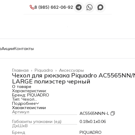
8 (985) 662-06-92
а
Акции
Контакты
Главная
›
Piquadro
›
Аксессуары
Чехол для рюкзака Piquadro AC5565NN/
LARGE полиэстер черный
О товаре
Характеристики:
Бренд: PIQUADRO
Тип: Чехол
Модель: AC5565NN/N-L
Подробнее
PartNumber/Артикул Производителя: AC5565NN/N-L
Характеристики
Назначение: для рюкзака
Артикул
AC5565NN/N-L
Размер: Large
Материал: полиэстер
Габариты упаковки (ед)
0.18x0.1x0.06
Цвет: черный
ДхШхВ
Габариты упаковки (ед) ДхШхВ: 0.18x0.1x0.06 м
Бренд
PIQUADRO
Вес упаковки (ед): 0.122 кг