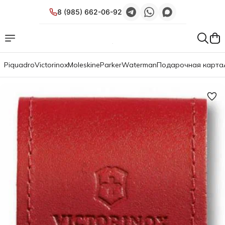
8 (985) 662-06-92
Piquadro
Victorinox
Moleskine
Parker
Waterman
Подарочная карта