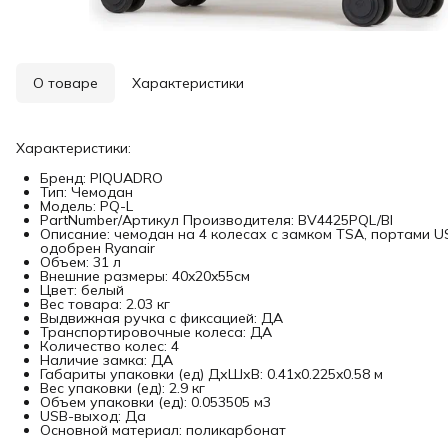
О товаре
Характеристики
Характеристики:
Бренд: PIQUADRO
Тип: Чемодан
Модель: PQ-L
PartNumber/Артикул Производителя: BV4425PQL/BI
Описание: чемодан на 4 колесах с замком TSA, портами U
одобрен Ryanair
Объем: 31 л
Внешние размеры: 40x20x55см
Цвет: белый
Вес товара: 2.03 кг
Выдвижная ручка с фиксацией: ДА
Транспортировочные колеса: ДА
Количество колес: 4
Наличие замка: ДА
Габариты упаковки (ед) ДхШхВ: 0.41x0.225x0.58 м
Вес упаковки (ед): 2.9 кг
Объем упаковки (ед): 0.053505 м3
USB-выход: Да
Основной материал: поликарбонат