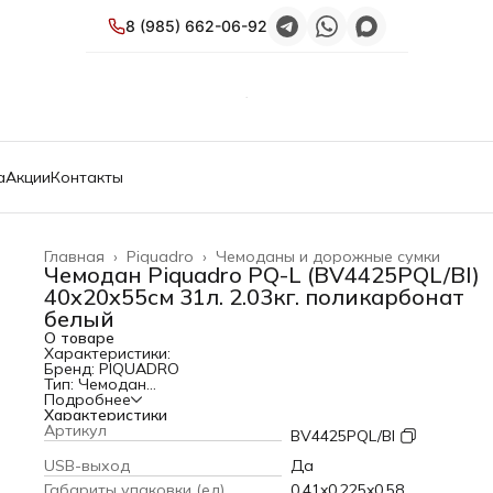
8 (985) 662-06-92
а
Акции
Контакты
Главная
›
Piquadro
›
Чемоданы и дорожные сумки
Чемодан Piquadro PQ-L (BV4425PQL/BI)
40x20x55см 31л. 2.03кг. поликарбонат
белый
О товаре
Характеристики:
Бренд: PIQUADRO
Тип: Чемодан
Модель: PQ-L
Подробнее
PartNumber/Артикул Производителя: BV4425PQL/BI
Характеристики
Описание: чемодан на 4 колесах с замком TSA, портами U
Артикул
BV4425PQL/BI
USB Type-C и съемной моющейся подкладкой, одобрен Rya
Объем: 31 л
USB-выход
Да
Внешние размеры: 40x20x55см
Габариты упаковки (ед)
0.41x0.225x0.58
Цвет: белый