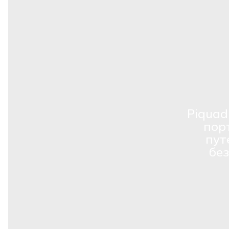
Piquad
пор
пут
бе