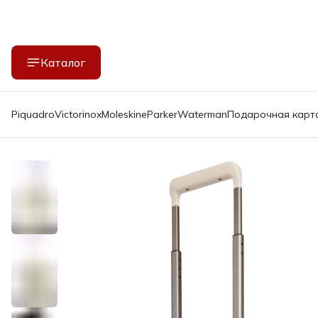
Каталог
Piquadro
Victorinox
Moleskine
Parker
Waterman
Подарочная карт