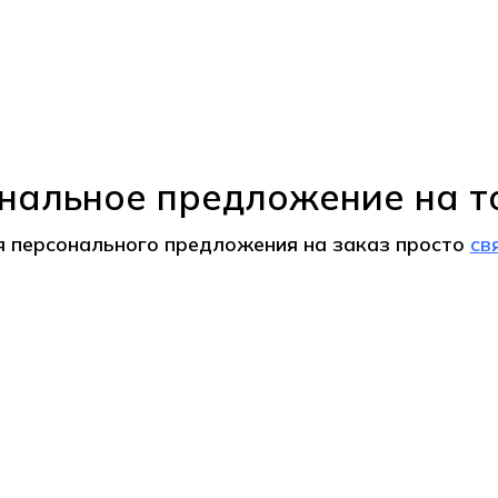
нальное предложение на т
я персонального предложения на
заказ
просто
св