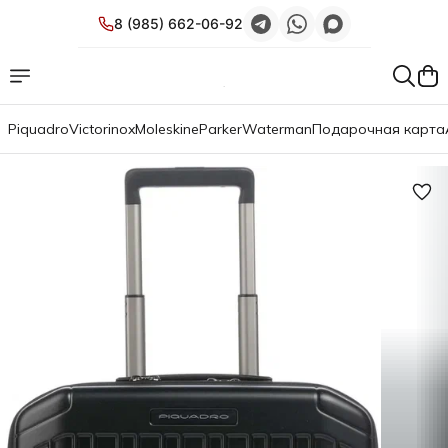
8 (985) 662-06-92
Piquadro
Victorinox
Moleskine
Parker
Waterman
Подарочная карта