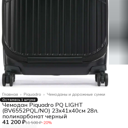
Главная
›
Piquadro
›
Чемоданы и дорожные сумки
Осталась 1 штука
Чемодан Piquadro PQ LIGHT
(BV6552PQL/NO) 23x41x40см 28л.
поликарбонат черный
41 200 ₽
51 500 ₽
−
20
%