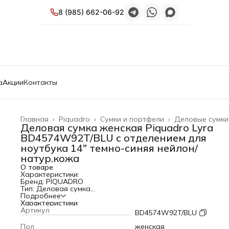
8 (985) 662-06-92
а
Акции
Контакты
Главная
›
Piquadro
›
Сумки и портфели
›
Деловые сумки
Деловая сумка женская Piquadro Lyra
BD4574W92T/BLU с отделением для
ноутбука 14" темно-синяя нейлон/
натур.кожа
О товаре
Характеристики:
Бренд: PIQUADRO
Тип: Деловая сумка
Коллекция: Lyra
Подробнее
PartNumber/Артикул Производителя: BD4574W92T/BLU
Характеристики
Назначение: для ноутбука
Артикул
BD4574W92T/BLU
Материал верха: нейлон
Отделение для ноутбука: ДА
Пол
женская