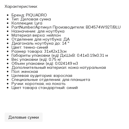
Характеристики:
Бренд: PIQUADRO
Тип: Деловая сумка
Коллекция: Lyra
PartNumber/Артикул Производителя: BD4574W92T/BLU
Назначение: для ноутбука
Материал верха: нейлон
Отделение для ноутбука: ДА
Диагональ ноутбука до: 14 "
Цвет: темно-синий
Размер товара: 31x42x13см
Габариты упаковки (ед) ДхШхВ: 0.41x0.19x0.31 м
Вес упаковки (ед): 0.75 кг
Объем упаковки (ед): 0.024149 м3
Дополнительный материал: кожа натуральная
Пол: женская
Целевая аудитория: взрослая
Специальные отделения: для планшета
Ручки: короткая, на локоть
Цвет товара стандартный: синий
Деловые сумки