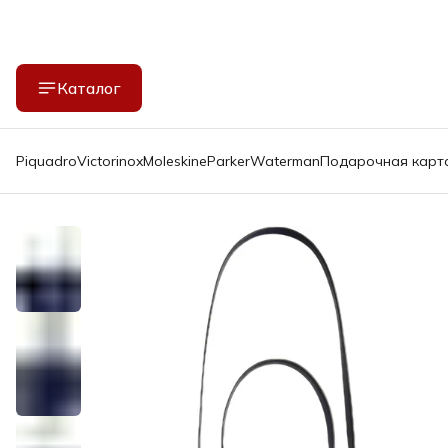
Каталог
Piquadro
Victorinox
Moleskine
Parker
Waterman
Подарочная карт