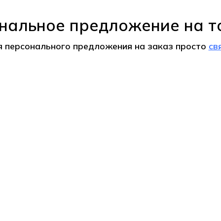
нальное предложение на т
я персонального предложения на
заказ
просто
св