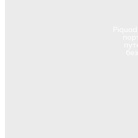
Piquad
пор
пут
бе