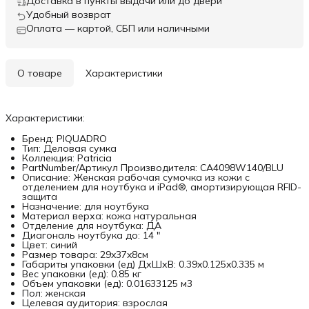
Доставка в пункты выдачи или до двери
Удобный возврат
Оплата — картой, СБП или наличными
О товаре
Характеристики
Характеристики:
Бренд: PIQUADRO
Тип: Деловая сумка
Коллекция: Patricia
PartNumber/Артикул Производителя: CA4098W140/BLU
Описание: Женская рабочая сумочка из кожи с
отделением для ноутбука и iPad®, амортизирующая RFID-
защита
Назначение: для ноутбука
Материал верха: кожа натуральная
Отделение для ноутбука: ДА
Диагональ ноутбука до: 14 "
Цвет: синий
Размер товара: 29x37x8см
Габариты упаковки (ед) ДхШхВ: 0.39x0.125x0.335 м
Вес упаковки (ед): 0.85 кг
Объем упаковки (ед): 0.01633125 м3
Пол: женская
Целевая аудитория: взрослая