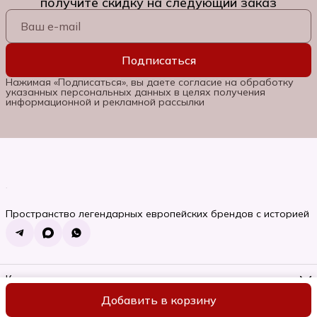
получите скидку на следующий заказ
Подписаться
Нажимая «Подписаться», вы даете согласие на обработку
указанных персональных данных в целях получения
информационной и рекламной рассылки
Пространство легендарных европейских брендов с историей
Контакты
Телефон
Добавить в корзину
8 (985) 662-06-92
ИП Семяновская Ольга Сергеевна
Оплата
Доставка
Правила во
Режим работы