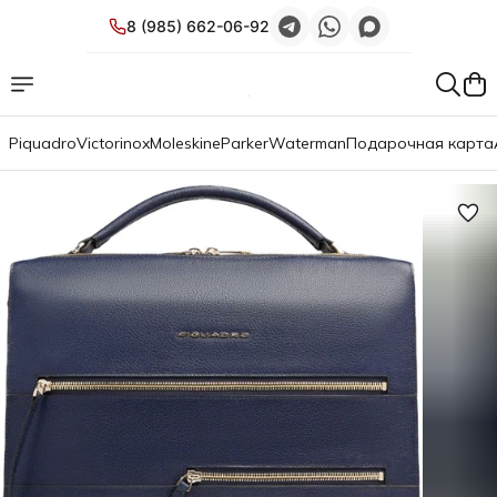
8 (985) 662-06-92
Piquadro
Victorinox
Moleskine
Parker
Waterman
Подарочная карта