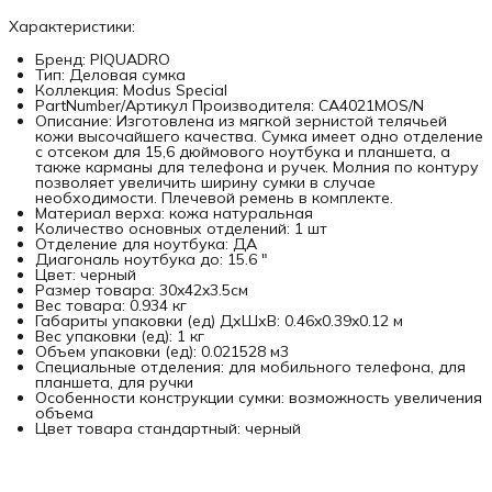
Характеристики:
Бренд: PIQUADRO
Тип: Деловая сумка
Коллекция: Modus Special
PartNumber/Артикул Производителя: CA4021MOS/N
Описание: Изготовлена из мягкой зернистой телячьей
кожи высочайшего качества. Сумка имеет одно отделение
с отсеком для 15,6 дюймового ноутбука и планшета, а
также карманы для телефона и ручек. Молния по контуру
позволяет увеличить ширину сумки в случае
необходимости. Плечевой ремень в комплекте.
Материал верха: кожа натуральная
Количество основных отделений: 1 шт
Отделение для ноутбука: ДА
Диагональ ноутбука до: 15.6 "
Цвет: черный
Размер товара: 30x42x3.5см
Вес товара: 0.934 кг
Габариты упаковки (ед) ДхШхВ: 0.46x0.39x0.12 м
Вес упаковки (ед): 1 кг
Объем упаковки (ед): 0.021528 м3
Специальные отделения: для мобильного телефона, для
планшета, для ручки
Особенности конструкции сумки: возможность увеличения
объема
Цвет товара стандартный: черный