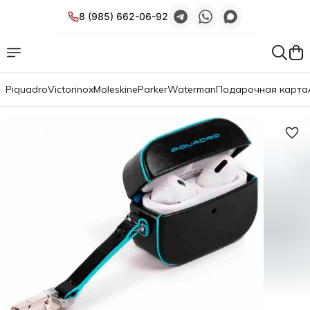
8 (985) 662-06-92
Piquadro
Victorinox
Moleskine
Parker
Waterman
Подарочная карта