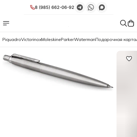
8 (985) 662-06-92
Piquadro
Victorinox
Moleskine
Parker
Waterman
Подарочная карта