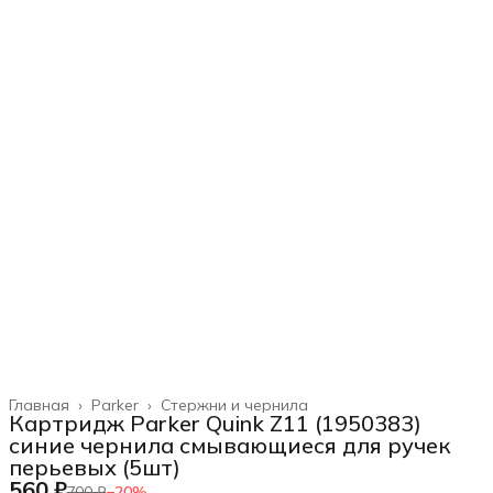
Главная
›
Parker
›
Стержни и чернила
Картридж Parker Quink Z11 (1950383)
синие чернила смывающиеся для ручек
перьевых (5шт)
560 ₽
700 ₽
−
20
%