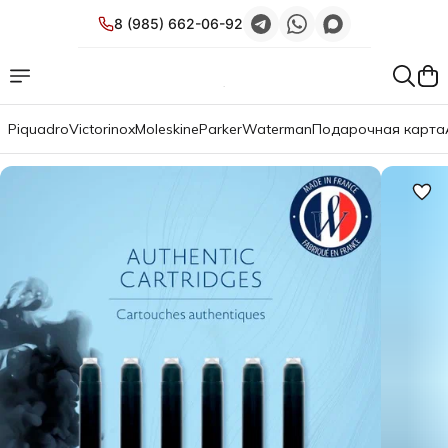
8 (985) 662-06-92
Piquadro
Victorinox
Moleskine
Parker
Waterman
Подарочная карта