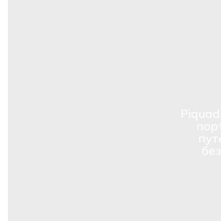
Piquad
пор
пут
бе