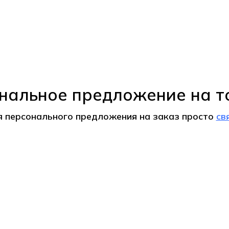
нальное предложение на т
я персонального предложения на
заказ
просто
св