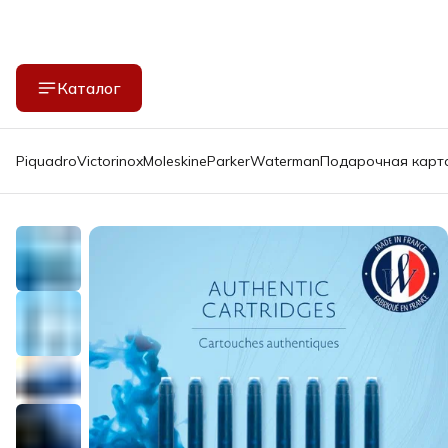
Каталог
Piquadro
Victorinox
Moleskine
Parker
Waterman
Подарочная карт