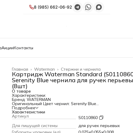
8 (985) 662-06-92
а
Акции
Контакты
Главная
›
Waterman
›
Стержни и чернила
Картридж Waterman Standard (S0110860
Serenity Blue чернила для ручек перьев
(8шт)
О товаре
Характеристики:
Бренд: WATERMAN
Оригинальный Цвет чернил: Serenity Blue
Тип: Картридж
Подробнее
Модель: Standard
Характеристики
PartNumber/Артикул Производителя: S0110860
Артикул
S0110860
Описание: Картридж с чернилами для перьевых ручек
Waterman.
Для пишущей системы
для ручек перьевых
Для пишущей системы: для ручек перьевых
Габариты упаковки (ед)
0.075x0.055x0.008
Количество в упаковке: 8