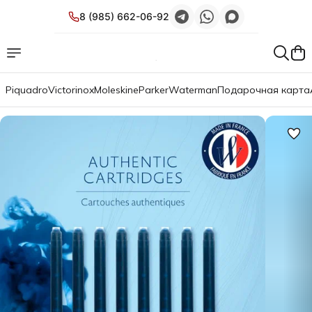
8 (985) 662-06-92
Piquadro
Victorinox
Moleskine
Parker
Waterman
Подарочная карта