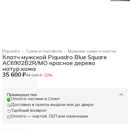
Piquadro
›
Сумки и портфели
›
Мужские сумки и клатчи
Главная
›
Клатч мужской Piquadro Blue Square
AC6902B2R/MO красное дерево
натур.кожа
35 600 ₽
44 500 ₽
−
20
%
Преимущества
Оплата частями в Сплит
Доставка в пункты выдачи или до двери
Удобный возврат
Оплата — картой, СБП или наличными