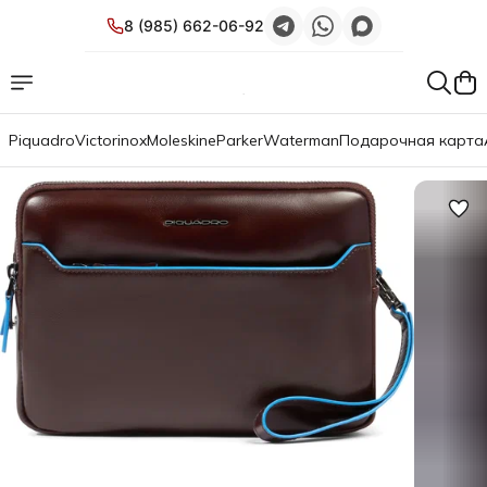
8 (985) 662-06-92
Piquadro
Victorinox
Moleskine
Parker
Waterman
Подарочная карта