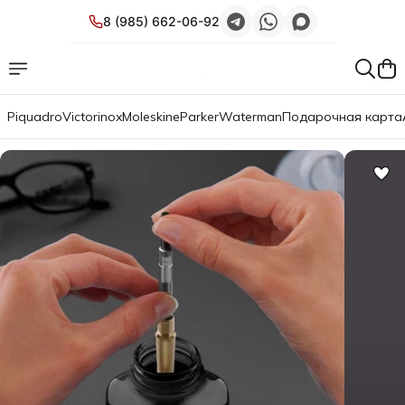
8 (985) 662-06-92
Piquadro
Victorinox
Moleskine
Parker
Waterman
Подарочная карта