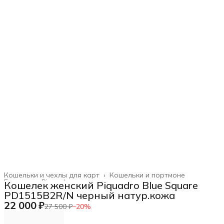
Кошельки и чехлы для карт
›
Кошельки и портмоне
Главная
›
Piquadro
›
Кошелек женский Piquadro Blue Square
PD1515B2R/N черный натур.кожа
22 000 ₽
27 500 ₽
−
20
%