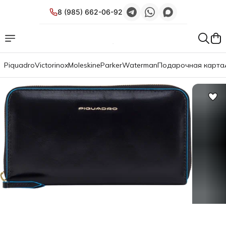
8 (985) 662-06-92
Piquadro
Victorinox
Moleskine
Parker
Waterman
Подарочная карта