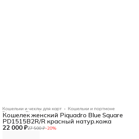
Кошельки и чехлы для карт
›
Кошельки и портмоне
Главная
›
Piquadro
›
Кошелек женский Piquadro Blue Square
PD1515B2R/R красный натур.кожа
22 000 ₽
27 500 ₽
−
20
%