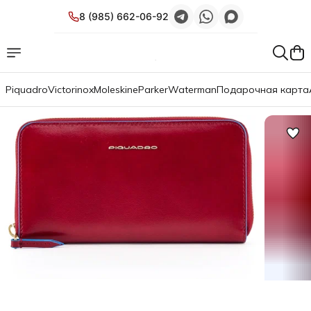
8 (985) 662-06-92
Piquadro
Victorinox
Moleskine
Parker
Waterman
Подарочная карта