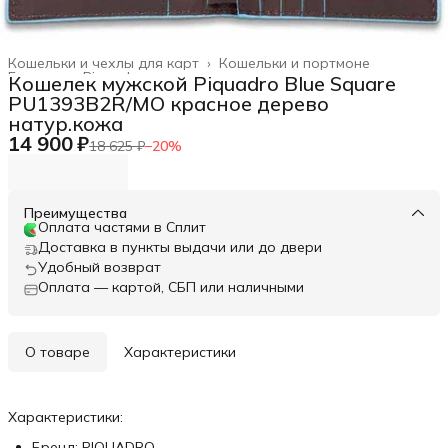
Кошельки и чехлы для карт
›
Кошельки и портмоне
Главная
›
Piquadro
›
Кошелек мужской Piquadro Blue Square
PU1393B2R/MO красное дерево
натур.кожа
14 900 ₽
18 625 ₽
−
20
%
Преимущества
Оплата частями в Сплит
Доставка в пункты выдачи или до двери
Удобный возврат
Оплата — картой, СБП или наличными
О товаре
Характеристики
Характеристики:
Бренд: PIQUADRO