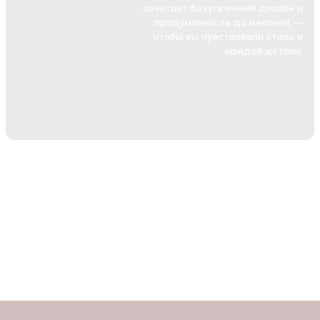
сочетает безупречный дизайн и
продуманность до мелочей —
чтобы вы чувствовали стиль в
каждой детали.